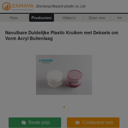
ZheJiang lifepack plastic co.,Ltd
Huis
Producten
Video's
Over ons
>>
Navulbare Duidelijke Plastic Kruiken met Deksels om
Vorm Acryl Buitenlaag
Beste prijs
Contacteer ons