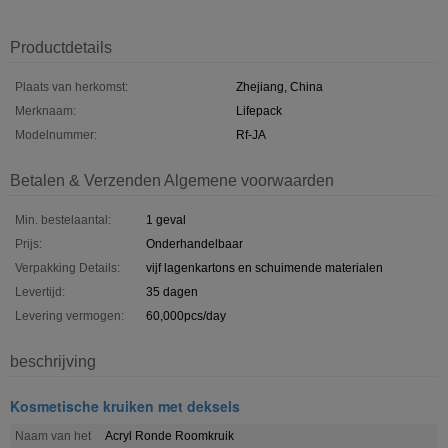
Productdetails
Plaats van herkomst:
Zhejiang, China
Merknaam:
Lifepack
Modelnummer:
Rf-JA
Betalen & Verzenden Algemene voorwaarden
Min. bestelaantal:
1 geval
Prijs:
Onderhandelbaar
Verpakking Details:
vijf lagenkartons en schuimende materialen
Levertijd:
35 dagen
Levering vermogen:
60,000pcs/day
beschrijving
Kosmetische kruiken met deksels
Naam van het
Acryl Ronde Roomkruik