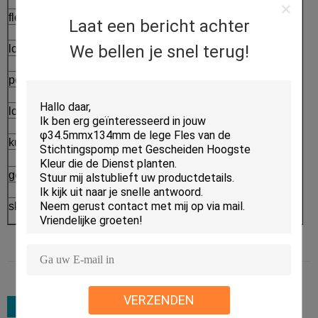
→
fles zonder lucht
Injectie
Laat een bericht achter
→
We bellen je snel terug!
lotionfles
Paiting en Plateren
→
pompfles
Serigrafiedruk
→
los poedergeval
Verpakking
⇒
kussengeval
Afgewerkte producten
geurbestrijdende stok
skincare verpakkingsreeks
VERZENDEN