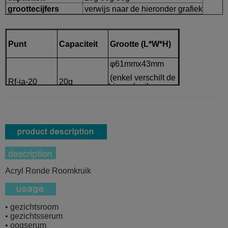
groottecijfers
verwijs naar de hieronder grafiek
Punt
Capaciteit
Grootte (L*W*H)
φ61mmx43mm
(enkel verschilt de
Rf-ja-20
20g
binnenkruik van
30g)
Rf-ja-30
30g
φ61mmx43mm
Rf-ja-50
50g
φ70mmx49mm
Acryl Ronde Roomkruik
• gezichtsroom
• gezichtsserum
• oogserum