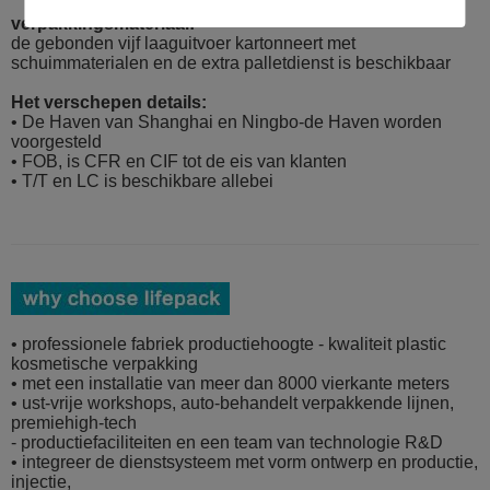
verpakkingsmateriaal:
de gebonden vijf laaguitvoer kartonneert met
schuimmaterialen en de extra palletdienst is beschikbaar
Het verschepen details:
• De Haven van Shanghai en Ningbo-de Haven worden
voorgesteld
• FOB, is CFR en CIF tot de eis van klanten
• T/T en LC is beschikbare allebei
• professionele fabriek productiehoogte - kwaliteit plastic
kosmetische verpakking
• met een installatie van meer dan 8000 vierkante meters
• ust-vrije workshops, auto-behandelt verpakkende lijnen,
premiehigh-tech
- productiefaciliteiten en een team van technologie R&D
• integreer de dienstsysteem met vorm ontwerp en productie,
injectie,