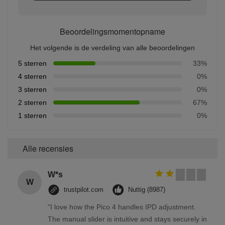
Beoordelingsmomentopname
Het volgende is de verdeling van alle beoordelingen
5 sterren
33%
4 sterren
0%
3 sterren
0%
2 sterren
67%
1 sterren
0%
Alle recensies
W*s
W
trustpilot.com
Nuttig (8987)
"I love how the Pico 4 handles IPD adjustment.
The manual slider is intuitive and stays securely in