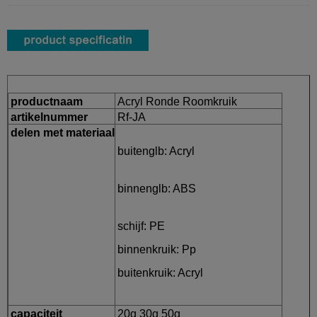
productnaam
Acryl Ronde Roomkruik
artikelnummer
Rf-JA
delen met materiaal
buitenglb: Acryl
binnenglb: ABS
schijf: PE
binnenkruik: Pp
buitenkruik: Acryl
capaciteit
20g 30g 50g