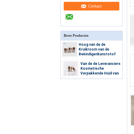
Contact
Beste Producten
Hoog van de de
Kruikroom van de
Beëindigenkunststof
15ml 30ml 50ml
Kosmetisch Vacuüm de
Van de de Leveranciers
Pompschoonheidsmiddel
Kosmetische
Zonder lucht
Verpakkende Huid van
China van de de
Zorgroom de
Container15ml 30ml
50ml Acrylcomstimc
Kruik Zonder lucht