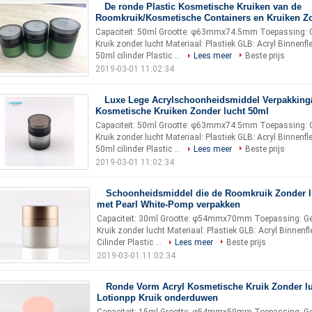
De ronde Plastic Kosmetische Kruiken van de
Roomkruik/Kosmetische Containers en Kruiken Zo
Capaciteit: 50ml Grootte: φ63mmx74.5mm Toepassing:
Kruik zonder lucht Materiaal: Plastiek GLB: Acryl Binnenfl
50ml cilinder Plastic ...
Lees meer
Beste prijs
2019-03-01 11:02:34
Luxe Lege Acrylschoonheidsmiddel Verpakkin
Kosmetische Kruiken Zonder lucht 50ml
Capaciteit: 50ml Grootte: φ63mmx74.5mm Toepassing:
Kruik zonder lucht Materiaal: Plastiek GLB: Acryl Binnenfl
50ml cilinder Plastic ...
Lees meer
Beste prijs
2019-03-01 11:02:34
Schoonheidsmiddel die de Roomkruik Zonder l
met Pearl White-Pomp verpakken
Capaciteit: 30ml Grootte: φ54mmx70mm Toepassing: 
Kruik zonder lucht Materiaal: Plastiek GLB: Acryl Binnenf
Cilinder Plastic ...
Lees meer
Beste prijs
2019-03-01 11:02:34
Ronde Vorm Acryl Kosmetische Kruik Zonder lu
Lotionpp Kruik onderduwen