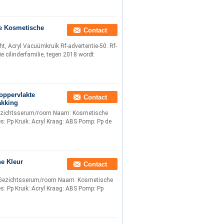
ge Kosmetische
Contact
, Acryl Vacuümkruik Rf-advertentie-50. Rf-
ie cilinderfamilie, tegen 2018 wordt
koppervlakte
Contact
akking
ezichtsserum/room Naam: Kosmetische
es: Pp Kruik: Acryl Kraag: ABS Pomp: Pp de
e Kleur
Contact
 Gezichtsserum/room Naam: Kosmetische
es: Pp Kruik: Acryl Kraag: ABS Pomp: Pp