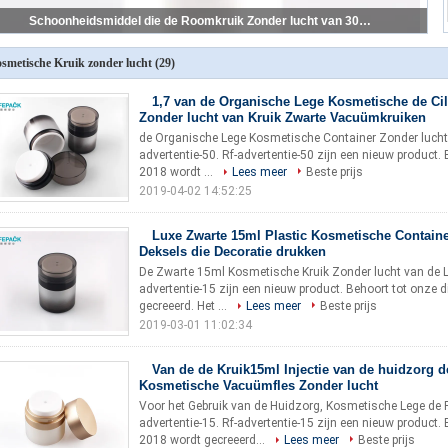
Ronde Vorm Acryl Kosmetische Kruik Zonder lucht 15g die Lotionpp Kruik onderduwen
smetische Kruik zonder lucht
(29)
1,7 van de Organische Lege Kosmetische de Ci
Zonder lucht van Kruik Zwarte Vacuümkruiken
de Organische Lege Kosmetische Container Zonder lucht
advertentie-50. Rf-advertentie-50 zijn een nieuw product. 
2018 wordt ...
Lees meer
Beste prijs
2019-04-02 14:52:25
Luxe Zwarte 15ml Plastic Kosmetische Contain
Deksels die Decoratie drukken
De Zwarte 15ml Kosmetische Kruik Zonder lucht van de Li
advertentie-15 zijn een nieuw product. Behoort tot onze d
gecreeerd. Het ...
Lees meer
Beste prijs
2019-03-01 11:02:34
Van de de Kruik15ml Injectie van de huidzorg 
Kosmetische Vacuümfles Zonder lucht
Voor het Gebruik van de Huidzorg, Kosmetische Lege de
advertentie-15. Rf-advertentie-15 zijn een nieuw product. 
2018 wordt gecreeerd...
Lees meer
Beste prijs