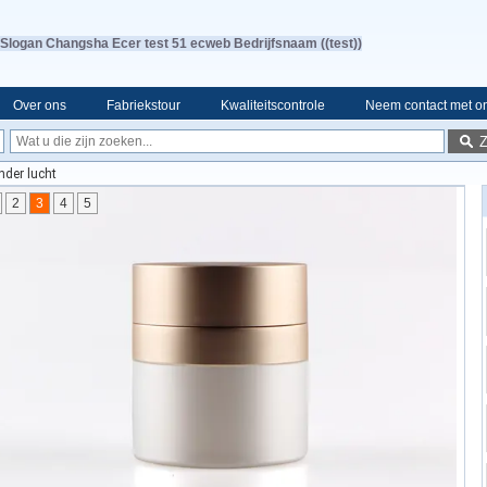
Slogan Changsha Ecer test 51 ecweb Bedrijfsnaam ((test))
Over ons
Fabriekstour
Kwaliteitscontrole
Neem contact met o
nder lucht
2
3
4
5