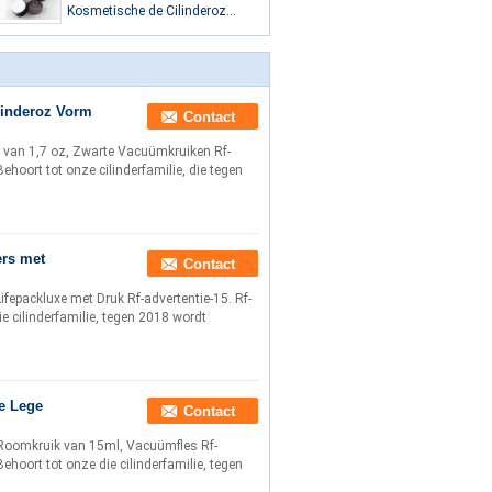
Kosmetische de Cilinderoz
Vorm Zonder lucht van Kruik
Zwarte Vacuümkruiken
linderoz Vorm
Contact
 van 1,7 oz, Zwarte Vacuümkruiken Rf-
Behoort tot onze cilinderfamilie, die tegen
ers met
Contact
fepackluxe met Druk Rf-advertentie-15. Rf-
ie cilinderfamilie, tegen 2018 wordt
de Lege
Contact
 Roomkruik van 15ml, Vacuümfles Rf-
Behoort tot onze die cilinderfamilie, tegen