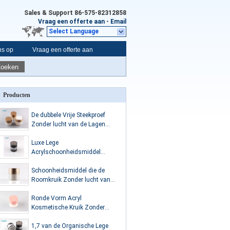
Sales & Support
86-575-82312858
Vraag een offerte aan
-
Email
Select Language
ns op
Vraag een offerte aan
Zoeken
Producten
De dubbele Vrije Steekproef
Zonder lucht van de Lagen
Plastic Kosmetische Kruik 15g
30g 50g
Luxe Lege
Acrylschoonheidsmiddel
Verpakking/Douane
Kosmetische Kruiken Zonder
Schoonheidsmiddel die de
lucht 50ml
Roomkruik Zonder lucht van
30ml met Pearl White-Pomp
verpakken
Ronde Vorm Acryl
Kosmetische Kruik Zonder
lucht 15g die Lotionpp Kruik
onderduwen
1,7 van de Organische Lege