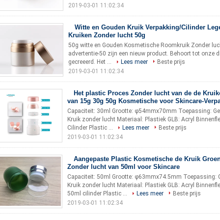
2019-03-01 11:02:34
Witte en Gouden Kruik Verpakking/Cilinder Le
Kruiken Zonder lucht 50g
50g witte en Gouden Kosmetische Roomkruik Zonder lucht
advertentie-50 zijn een nieuw product. Behoort tot onze d
gecreeerd. Het ...
Lees meer
Beste prijs
2019-03-01 11:02:34
Het plastic Proces Zonder lucht van de de Krui
van 15g 30g 50g Kosmetische voor Skincare-Verp
Capaciteit: 30ml Grootte: φ54mmx70mm Toepassing: G
Kruik zonder lucht Materiaal: Plastiek GLB: Acryl Binnenfl
Cilinder Plastic ...
Lees meer
Beste prijs
2019-03-01 11:02:34
Aangepaste Plastic Kosmetische de Kruik Groen
Zonder lucht van 50ml voor Skincare
Capaciteit: 50ml Grootte: φ63mmx74.5mm Toepassing:
Kruik zonder lucht Materiaal: Plastiek GLB: Acryl Binnenfl
50ml cilinder Plastic ...
Lees meer
Beste prijs
2019-03-01 11:02:34