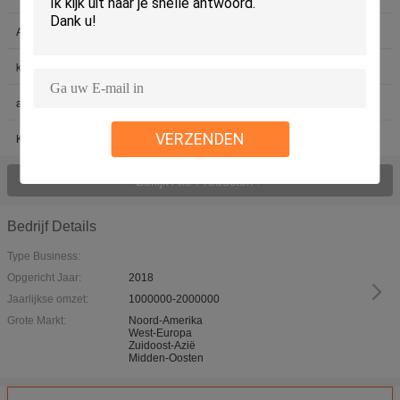
Acryllotionflessen
lege lotionfles
kosmetische pompfles
Plastic fles zonder lucht
aluminiumfles zonder lucht
plastic kosmetische container
VERZENDEN
Kosmetische verpakkingsreeks
plastic Kosmetische verpakking
Bekijk Alle Producten >
Bedrijf Details
Type Business:
Opgericht Jaar:
2018
Jaarlijkse omzet:
1000000-2000000
Grote Markt:
Noord-Amerika
West-Europa
Zuidoost-Azië
Midden-Oosten