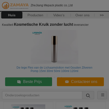
ZheJiang lifepack plastic co.,Ltd
Huis
Producten
Video's
Over ons
>>
Kosmetische Kruik zonder lucht
Kwaliteit
leverancier
De lege Fles van de Lichaamslotion met Gouden Zilveren
Pomp 15ml 30ml 50ml 100ml 120ml
Beste Prijs
Contacteer ons