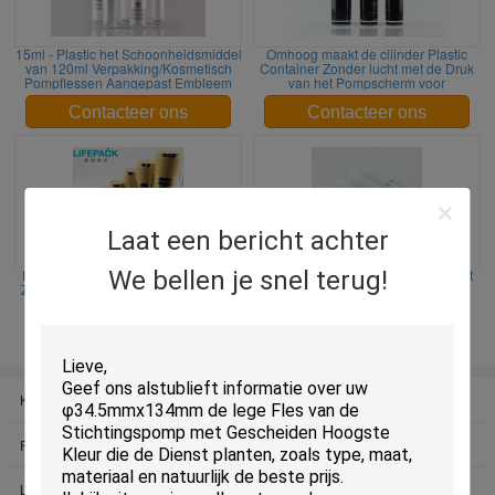
15ml - Plastic het Schoonheidsmiddel
Omhoog maakt de cilinder Plastic
van 120ml Verpakking/Kosmetisch
Container Zonder lucht met de Druk
Pompflessen Aangepast Embleem
van het Pompscherm voor
Contacteer ons
Contacteer ons
Laat een bericht achter
We bellen je snel terug!
Lege Plastic Flessen Gouden Kleur
Zijde die Pompflessen Zonder lucht
Zonder lucht met Pompglb ISO9001
50ml/Flessen van de Cilinder de
Goedkeuring
Duidelijke Plastic Pomp drukken
Contacteer ons
Contacteer ons
Kosmetische Kruik zonder lucht
Kosmetische Acrylkruik
De lege Fles van de
Ronde Kosmetische Kruik
Stichtingspomp
Lege Roomkruik
kosmetische kruiken met deksels