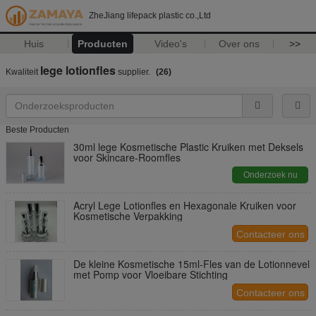
ZheJiang lifepack plastic co.,Ltd
Huis
Producten
Video's
Over ons
>>
lege lotionfles
Kwaliteit
supplier.
(26)
Beste Producten
30ml lege Kosmetische Plastic Kruiken met Deksels
voor Skincare-Roomfles
Onderzoek nu
Acryl Lege Lotionfles en Hexagonale Kruiken voor
Kosmetische Verpakking
Contacteer ons
De kleine Kosmetische 15ml-Fles van de Lotionnevel
met Pomp voor Vloeibare Stichting
Contacteer ons