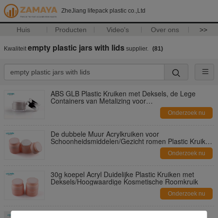
ZheJiang lifepack plastic co.,Ltd
Huis
Producten
Video's
Over ons
>>
empty plastic jars with lids
Kwaliteit
supplier.
(81)
ABS GLB Plastic Kruiken met Deksels, de Lege
Containers van Metalizing voor
Schoonheidsproducten
Onderzoek nu
De dubbele Muur Acrylkruiken voor
Schoonheidsmiddelen/Gezicht romen Plastic Kruiken
met Deksels af
Onderzoek nu
30g koepel Acryl Duidelijke Plastic Kruiken met
Deksels/Hoogwaardige Kosmetische Roomkruik
Onderzoek nu
de Luxe Lege Acryl Ronde Plastic Kruiken van 30g