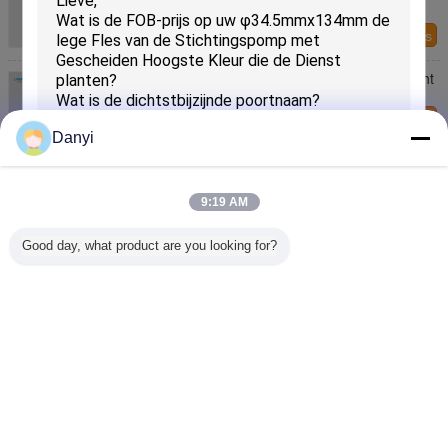
Lotion, Druk de Zonder lucht van de Serumfles
Contacteer ons
San ALS Materiële 30ml-Aluminiumfles Zonder lucht
voor maakt CC/BB/DD-omhoog Room
Contacteer ons
Danyi
Eindigt het cilinder Gevormde Aluminium van 30ml
50ml de Fles Zonder lucht Kleur aanpaste
Contacteer ons
9:19 AM
4 oz-het Platerendecoratie Zonder lucht van de
Good day, what product are you looking for?
Aluminiumfles voor Cosmeceutical-Vloeistof
VERZENDEN
Contacteer ons
Veranderingstaal
s
Dutch