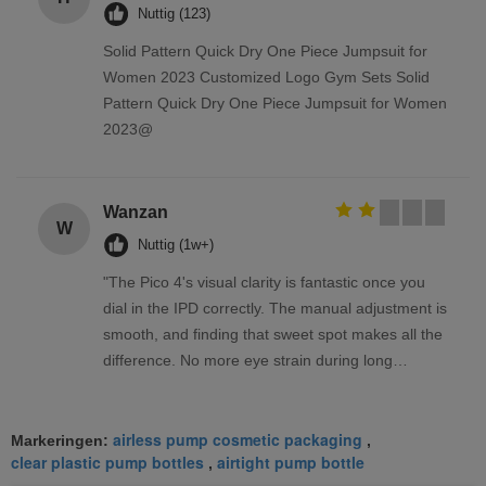
Nuttig (123)
Solid Pattern Quick Dry One Piece Jumpsuit for
Women 2023 Customized Logo Gym Sets Solid
Pattern Quick Dry One Piece Jumpsuit for Women
2023@
Wanzan
W
Nuttig (1w+)
"The Pico 4's visual clarity is fantastic once you
dial in the IPD correctly. The manual adjustment is
smooth, and finding that sweet spot makes all the
difference. No more eye strain during long
sessions. Highly recommend taking the time to set
it up properly!""The Pico 4's visual clarity is
airless pump cosmetic packaging
fantastic once you dial in the IPD correctly. The
Markeringen:
,
clear plastic pump bottles
airtight pump bottle
,
manual adjustment is smooth, and finding that