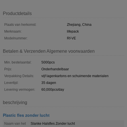
Productdetails
Plaats van herkomst:
Zhejiang, China
Merknaam:
lifepack
Modelnummer:
Rf-VE
Betalen & Verzenden Algemene voorwaarden
Min. bestelaantal:
5000pcs
Prijs:
Onderhandelbaar
Verpakking Details:
vijf lagenkartons en schuimende materialen
Levertijd:
35 dagen
Levering vermogen:
60,000pcs/day
beschrijving
Plastic fles zonder lucht
Naam van het
Slanke Halsfles Zonder lucht