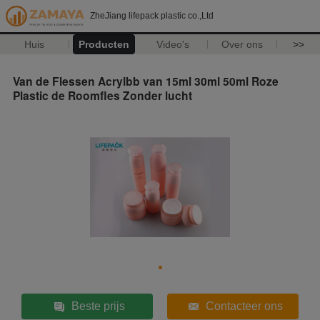
ZheJiang lifepack plastic co.,Ltd
Huis
Producten
Video's
Over ons
>>
Van de Flessen Acrylbb van 15ml 30ml 50ml Roze
Plastic de Roomfles Zonder lucht
Beste prijs
Contacteer ons