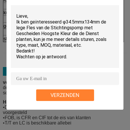
⇒
kussengeval
Afgewerkte producten
geurbestrijdende stok
skincare verpakkingsreeks
verpakkingsmateriaal:
de gebonden vijf laaguitvoer kartonneert met
schuimmaterialen en de extra palletdienst is beschikbaar
VERZENDEN
Het verschepen details:
•De Haven van Shanghai en Ningbo-de Haven worden
voorgesteld
•FOB, is CFR en CIF tot de eis van klanten
•T/T en LC is beschikbare allebei