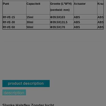
Punt
Capaciteit
Grootte (L*W*H)
Actuator
Kraag
(eenheid: mm)
Rf-VE-15
15ml
Φ39.5X103
ABS
ABS
Rf-VE-30
30ml
Φ39.5X131.5
ABS
ABS
Rf-VE-50
50ml
Φ39.5X170
ABS
ABS
Slanke Halsfles Zonder lucht