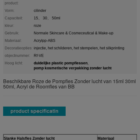
product:
Vorm:
cilinder
Capaciteit:
15、 30、 50ml
kleur:
roze
Gebruik:
Normale Skincare & Cosmeceutical & Make-up
Materiaal:
Acrylpp-ABS
Decoratieopties:
injectie, het schilderen, het stempelen, het silkprinting
objectnummer:
Rf-VE
duidelijke plastic pompflessen
Hoog licht:
,
pomp kosmetische verpakking zonder lucht
Beschikbare Roze de Pompfles Zonder lucht van 15ml 30ml
50ml, Acryl de Roomfles van BB
Slanke Halsfles Zonder lucht
Materiaal