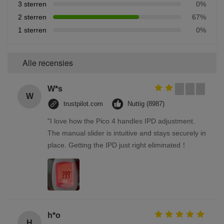
3 sterren
0%
2 sterren
67%
1 sterren
0%
Alle recensies
W*s
W
trustpilot.com
Nuttig (8987)
"I love how the Pico 4 handles IPD adjustment.
The manual slider is intuitive and stays securely in
place. Getting the IPD just right eliminated！
h*o
H