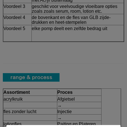
met Acryl buitenlaag
Voordeel 3
geschikt voor veelvoudige vloeibare opties
zoals zoals serum, room, lotion etc.
Voordeel 4
de bovenkant en de fles van GLB zijde-
drukken en heet-stempelen
Voordeel 5
elke pomp deelt een zelfde bedrag uit
Assortiment
Proces
acrylkruik
Afgietsel
→
fles zonder lucht
Injectie
→
lotionfles
Paiting en Plateren