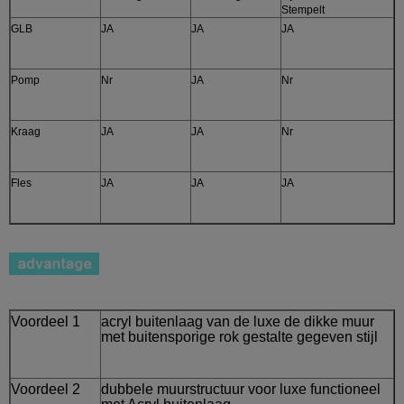
Stempelt
GLB
JA
JA
JA
Pomp
Nr
JA
Nr
Kraag
JA
JA
Nr
Fles
JA
JA
JA
Voordeel 1
acryl buitenlaag van de luxe de dikke muur
met buitensporige rok gestalte gegeven stijl
Voordeel 2
dubbele muurstructuur voor luxe functioneel