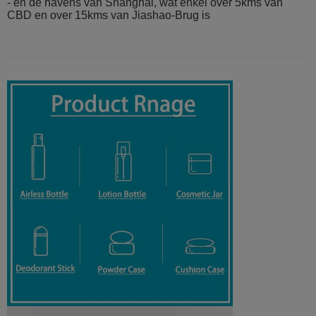
- en de havens van Shanghai, wat enkel over 5kms van
CBD en over 15kms van Jiashao-Brug is