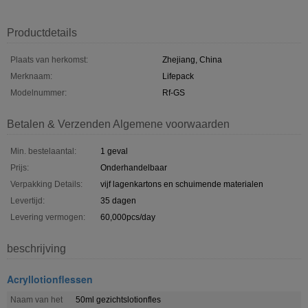
Productdetails
Plaats van herkomst:
Zhejiang, China
Merknaam:
Lifepack
Modelnummer:
Rf-GS
Betalen & Verzenden Algemene voorwaarden
Min. bestelaantal:
1 geval
Prijs:
Onderhandelbaar
Verpakking Details:
vijf lagenkartons en schuimende materialen
Levertijd:
35 dagen
Levering vermogen:
60,000pcs/day
beschrijving
Acryllotionflessen
Naam van het
50ml gezichtslotionfles