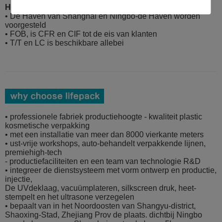
Het verschepen details:
• De Haven van Shanghai en Ningbo-de Haven worden
voorgesteld
• FOB, is CFR en CIF tot de eis van klanten
• T/T en LC is beschikbare allebei
• professionele fabriek productiehoogte - kwaliteit plastic
kosmetische verpakking
• met een installatie van meer dan 8000 vierkante meters
• ust-vrije workshops, auto-behandelt verpakkende lijnen,
premiehigh-tech
- productiefaciliteiten en een team van technologie R&D
• integreer de dienstsysteem met vorm ontwerp en productie,
injectie,
De UVdeklaag, vacuümplateren, silkscreen druk, heet-
stempelt en het ultrasone verzegelen
• bepaalt van in het Noordoosten van Shangyu-district,
Shaoxing-Stad, Zhejiang Prov de plaats. dichtbij Ningbo