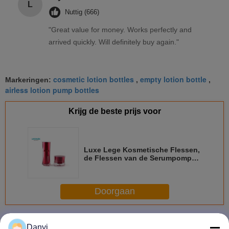
L
Nuttig (666)
"Great value for money. Works perfectly and
arrived quickly. Will definitely buy again."
cosmetic lotion bottles
empty lotion bottle
Markeringen:
,
,
airless lotion pump bottles
Krijg de beste prijs voor
Luxe Lege Kosmetische Flessen,
de Flessen van de Serumpomp
met Acryl Buitenkruik
Doorgaan
Acryllotionflessen
Meer
Danyi