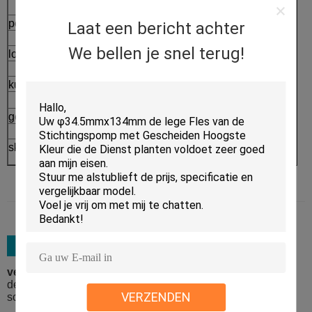
→
pompfles
Serigrafiedruk
Laat een bericht achter
→
We bellen je snel terug!
los poedergeval
Verpakking
⇒
kussengeval
Afgewerkte producten
geurbestrijdende stok
skincare verpakkingsreeks
verpakkingsmateriaal:
de gebonden vijf laaguitvoer kartonneert met
VERZENDEN
schuimmaterialen en de extra palletdienst is beschikbaar