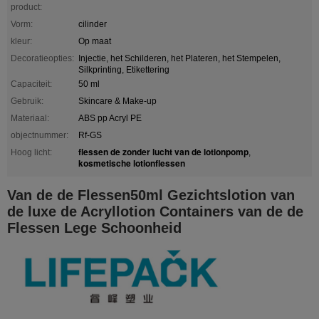
product:
Vorm:
cilinder
kleur:
Op maat
Decoratieopties:
Injectie, het Schilderen, het Plateren, het Stempelen,
Silkprinting, Etikettering
Capaciteit:
50 ml
Gebruik:
Skincare & Make-up
Materiaal:
ABS pp Acryl PE
objectnummer:
Rf-GS
flessen de zonder lucht van de lotionpomp
Hoog licht:
,
kosmetische lotionflessen
Van de de Flessen50ml Gezichtslotion van
de luxe de Acryllotion Containers van de de
Flessen Lege Schoonheid