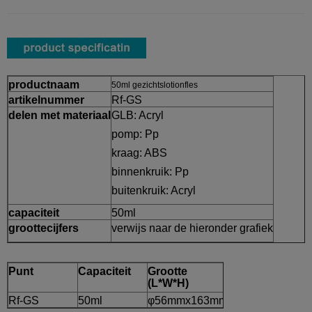
productnaam
50ml gezichtslotionfles
artikelnummer
Rf-GS
delen met materiaal
GLB: Acryl
pomp: Pp
kraag: ABS
binnenkruik: Pp
buitenkruik: Acryl
capaciteit
50ml
groottecijfers
verwijs naar de hieronder grafiek
Punt
Capaciteit
Grootte
(L*W*H)
Rf-GS
50ml
φ56mmx163mm