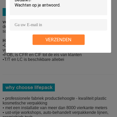
verpakkingsmateriaal:
de gebonden vijf laaguitvoer kartonneert met
schuimmaterialen en de extra palletdienst is beschikbaar
VERZENDEN
Het verschepen details:
•De Haven van Shanghai en Ningbo-de Haven worden
voorgesteld
•FOB, is CFR en CIF tot de eis van klanten
•T/T en LC is beschikbare allebei
• professionele fabriek productiehoogte - kwaliteit plastic
kosmetische verpakking
• met een installatie van meer dan 8000 vierkante meters
• ust-vrije workshops, auto-behandelt verpakkende lijnen,