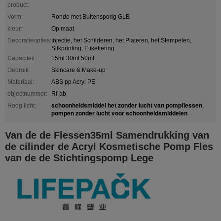
product:
Vorm:
Ronde met Buitensporig GLB
kleur:
Op maat
Decoratieopties:
Injectie, het Schilderen, het Plateren, het Stempelen,
Silkprinting, Etikettering
Capaciteit:
15ml 30ml 50ml
Gebruik:
Skincare & Make-up
Materiaal:
ABS pp Acryl PE
objectnummer:
Rf-ab
schoonheidsmiddel het zonder lucht van pompflessen
Hoog licht:
,
pompen zonder lucht voor schoonheidsmiddelen
Van de de Flessen35ml Samendrukking van
de cilinder de Acryl Kosmetische Pomp Fles
van de de Stichtingspomp Lege