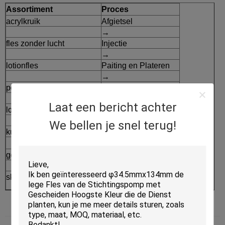
Assortiment
Proces
acrylkruik
Afgietsel
→
fles zonder lucht
Injectie
→
lotionfles
Paiting en Plateren
→
pompfles
Serigrafiedruk
→
Laat een bericht achter
los poedergeval
Verpakking
⇒
We bellen je snel terug!
kussengeval
Afgewerkte producten
geurbestrijdende stok
skincare verpakkingsreeks