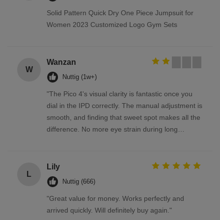
Solid Pattern Quick Dry One Piece Jumpsuit for
Women 2023 Customized Logo Gym Sets
Wanzan
W
Nuttig (1w+)
"The Pico 4's visual clarity is fantastic once you
dial in the IPD correctly. The manual adjustment is
smooth, and finding that sweet spot makes all the
difference. No more eye strain during long
sessions. Highly recommend taking the time to set
it up properly!""The Pico 4's visual clarity is
fantastic once you dial in the IPD correctly. The
Lily
L
manual adjustment is smooth, and finding that
Nuttig (666)
sweet spot makes all the difference. No more eye
"Great value for money. Works perfectly and
strain during long sessions. Highly recommend
arrived quickly. Will definitely buy again."
taking the time to set it up properly!""The Pico 4's