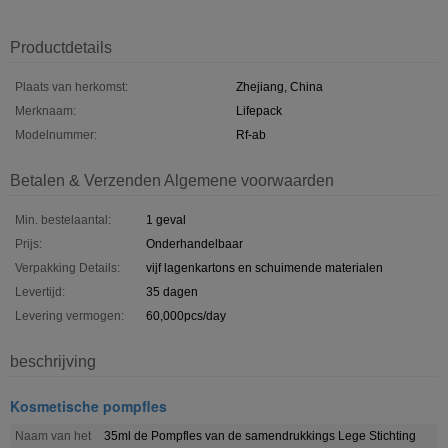
Productdetails
Plaats van herkomst:
Zhejiang, China
Merknaam:
Lifepack
Modelnummer:
Rf-ab
Betalen & Verzenden Algemene voorwaarden
Min. bestelaantal:
1 geval
Prijs:
Onderhandelbaar
Verpakking Details:
vijf lagenkartons en schuimende materialen
Levertijd:
35 dagen
Levering vermogen:
60,000pcs/day
beschrijving
Kosmetische pompfles
Naam van het
35ml de Pompfles van de samendrukkings Lege Stichting