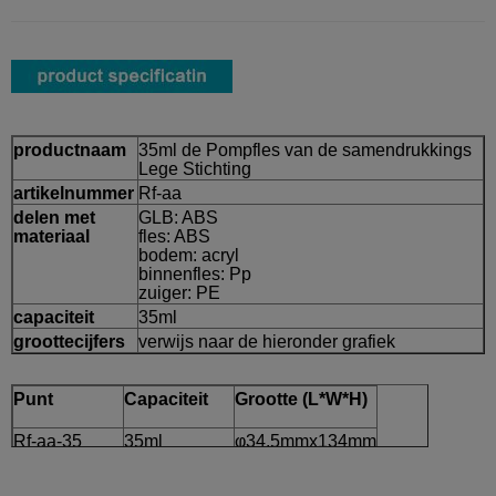
productnaam
35ml de Pompfles van de samendrukkings
Lege Stichting
artikelnummer
Rf-aa
delen met
GLB: ABS
materiaal
fles: ABS
bodem: acryl
binnenfles: Pp
zuiger: PE
capaciteit
35ml
groottecijfers
verwijs naar de hieronder grafiek
Punt
Capaciteit
Grootte (L*W*H)
Rf-aa-35
35ml
φ34.5mmx134mm