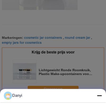
cosmetic jar containers
round cream jar
Markeringen:
,
,
empty jars for cosmetics
Krijg de beste prijs voor
Lichtgewicht Ronde Roomkruik,
Plastic Make-upcontainers voor
Camouflagestift
Doorgaan
Danyi
Ronde Kosmetische Kruik
Meer