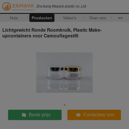
ZheJiang lifepack plastic co.,Ltd
Huis
Producten
Video's
Over ons
>>
Lichtgewicht Ronde Roomkruik, Plastic Make-
upcontainers voor Camouflagestift
Beste prijs
Contacteer ons