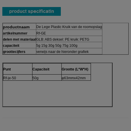
productnaam
De Lege Plastic Kruik van de roomopslag
artikelnummer
Rf-GE
delen met materiaal
GLB: ABS deksel: PE kruik: PETG
capaciteit
5g 15g 30g 50g 75g 100g
groottecijfers
verwijs naar de hieronder grafiek
Punt
Capaciteit
Grootte (L*W*H)
Rf-je-50
50g
φ63mmx42mm