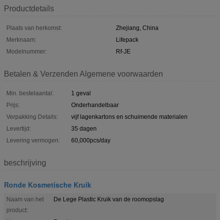
Productdetails
Plaats van herkomst:
Zhejiang, China
Merknaam:
Lifepack
Modelnummer:
Rf-JE
Betalen & Verzenden Algemene voorwaarden
Min. bestelaantal:
1 geval
Prijs:
Onderhandelbaar
Verpakking Details:
vijf lagenkartons en schuimende materialen
Levertijd:
35 dagen
Levering vermogen:
60,000pcs/day
beschrijving
Ronde Kosmetische Kruik
Naam van het
De Lege Plastic Kruik van de roomopslag
product: