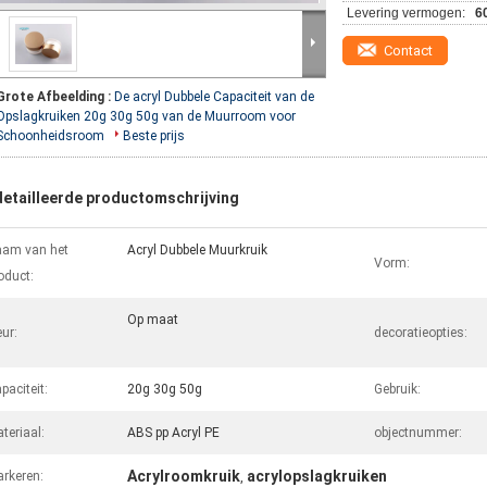
Levering vermogen:
6
Contact
Grote Afbeelding :
De acryl Dubbele Capaciteit van de
Opslagkruiken 20g 30g 50g van de Muurroom voor
Schoonheidsroom
Beste prijs
etailleerde productomschrijving
am van het
Acryl Dubbele Muurkruik
Vorm:
oduct:
Op maat
eur:
decoratieopties:
paciteit:
20g 30g 50g
Gebruik:
teriaal:
ABS pp Acryl PE
objectnummer:
Acrylroomkruik
acrylopslagkruiken
rkeren:
,