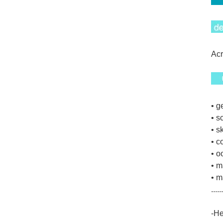
Acr
• g
• 
• s
• c
• 
• m
• m
...
-He