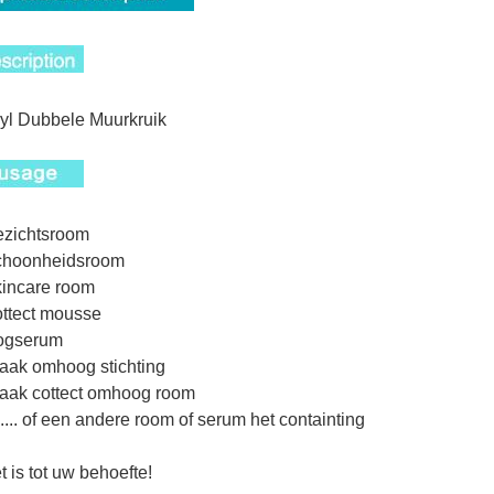
yl Dubbele Muurkruik
ezichtsroom
schoonheidsroom
kincare room
ottect mousse
oogserum
aak omhoog stichting
aak cottect omhoog room
....... of een andere room of serum
het containting
t is tot uw behoefte!