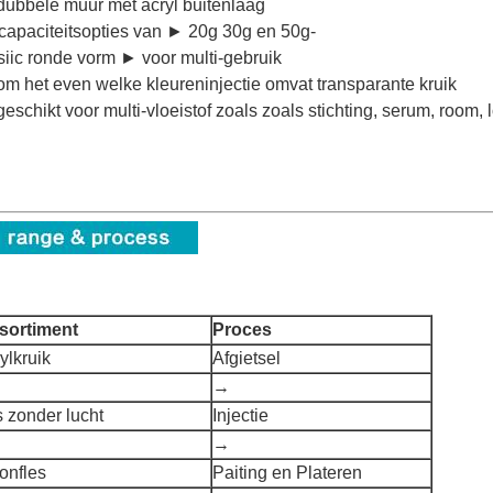
ubbele muur met acryl buitenlaag
capaciteitsopties van ► 20g 30g en 50g-
siic ronde vorm ► voor multi-gebruik
m het even welke kleureninjectie omvat transparante kruik
eschikt voor multi-vloeistof zoals zoals stichting, serum, room, l
sortiment
Proces
ylkruik
Afgietsel
→
s zonder lucht
Injectie
→
ionfles
Paiting en Plateren