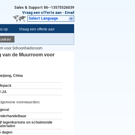
Sales & Support
86--13575526039
Vraag een offerte aan
-
Email
Select Language
ns op
Vraag een offerte aan
Zoeken
room voor Schoonheidsroom
0g van de Muurroom voor
hejiang, China
ifepack
f-JA
Algemene voorwaarden:
 geval
nderhandelbaar
ijf lagenkartons en schuimende
aterialen
5 dagen