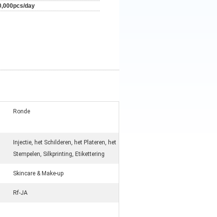
0,000pcs/day
Ronde
Injectie, het Schilderen, het Plateren, het
Stempelen, Silkprinting, Etikettering
Skincare & Make-up
Rf-JA