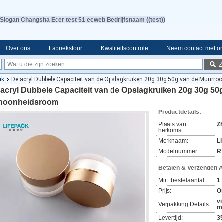
Slogan Changsha Ecer test 51 ecweb Bedrijfsnaam ((test))
Over ons
Fabriekstour
Kwaliteitscontrole
Neem contact met o
ik
De acryl Dubbele Capaciteit van de Opslagkruiken 20g 30g 50g van de Muur
 acryl Dubbele Capaciteit van de Opslagkruiken 20g 30g 5
hoonheidsroom
Productdetails:
Plaats van
Z
herkomst:
Merknaam:
L
Modelnummer:
R
Betalen & Verzenden 
Min. bestelaantal:
1
Prijs:
O
v
Verpakking Details:
m
Levertijd:
3