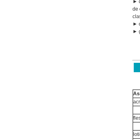
► d
de 
cla
► o
► g
As
acr
fle
lot