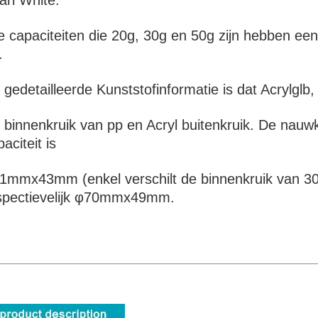
arl White.
le capaciteiten die 20g, 30g en 50g zijn hebben ee
.
 gedetailleerde Kunststofinformatie is dat Acrylglb,
 binnenkruik van pp en Acryl buitenkruik. De nauwk
aciteit is
1mmx43mm (enkel verschilt de binnenkruik van
spectievelijk φ70mmx49mm.