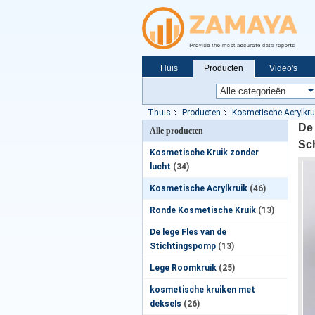
Huis
Producten
Video's
Nieuws
Thuis
Producten
Kosmetische Acrylkru
De
Alle producten
Sc
Kosmetische Kruik zonder
lucht
(34)
Kosmetische Acrylkruik
(46)
Ronde Kosmetische Kruik
(13)
De lege Fles van de
Stichtingspomp
(13)
Lege Roomkruik
(25)
kosmetische kruiken met
deksels
(26)