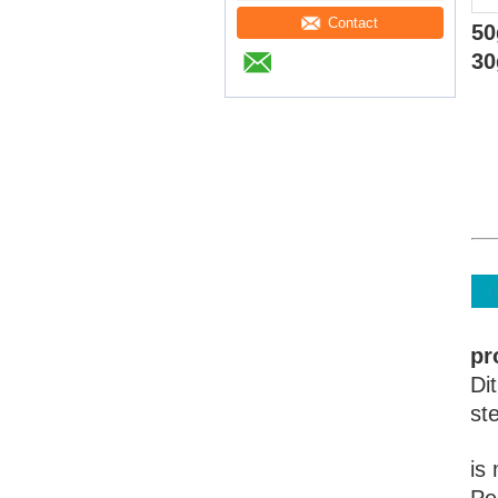
Contact
50
30
pr
Di
st
is