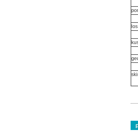
po
lo
ku
geu
sk