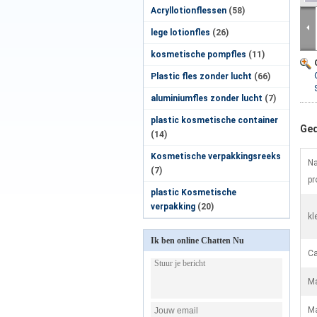
Acryllotionflessen
(58)
lege lotionfles
(26)
kosmetische pompfles
(11)
Plastic fles zonder lucht
(66)
aluminiumfles zonder lucht
(7)
plastic kosmetische container
Ged
(14)
Kosmetische verpakkingsreeks
Na
(7)
pr
plastic Kosmetische
verpakking
(20)
kl
Ik ben online Chatten Nu
Ca
Ma
Ma