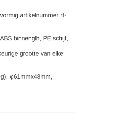
nvormig artikelnummer rf-
 ABS binnenglb, PE schijf,
eurige grootte van elke
 30g), φ61mmx43mm,