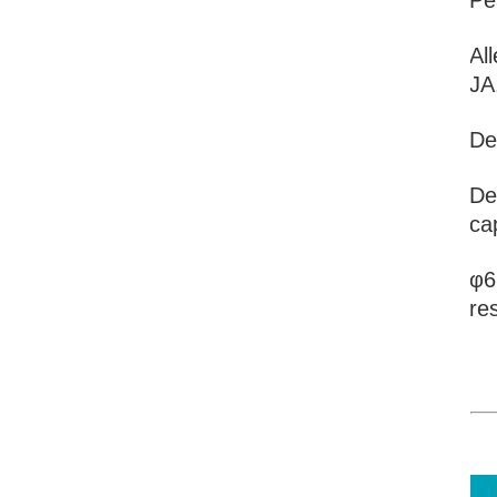
Pe
Al
JA
De
De
cap
φ6
re