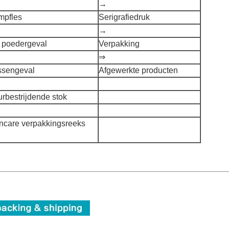
→
mpfles
Serigrafiedruk
→
s poedergeval
Verpakking
⇒
ssengeval
Afgewerkte producten
rbestrijdende stok
incare verpakkingsreeks