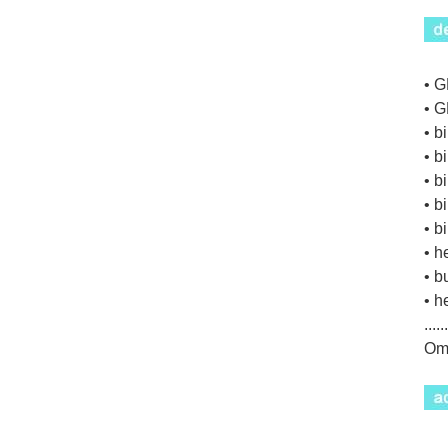
• G
• G
• b
• b
• b
• b
• b
• h
• b
• h
......
Om 