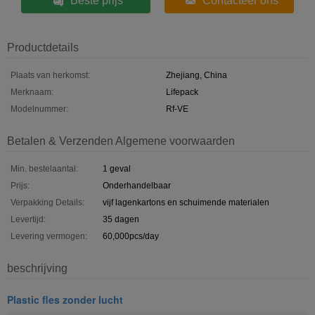
Beste prijs
Contacteer ons
Productdetails
Plaats van herkomst:
Zhejiang, China
Merknaam:
Lifepack
Modelnummer:
Rf-VE
Betalen & Verzenden Algemene voorwaarden
Min. bestelaantal:
1 geval
Prijs:
Onderhandelbaar
Verpakking Details:
vijf lagenkartons en schuimende materialen
Levertijd:
35 dagen
Levering vermogen:
60,000pcs/day
beschrijving
Plastic fles zonder lucht