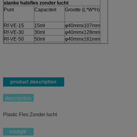
slanke halsfles zonder lucht
Punt
Capaciteit
Grootte (L*W*H)
Rf-VE-15
15ml
φ40mmx107mm
Rf-VE-30
30ml
φ40mmx128mm
Rf-VE-50
50ml
φ40mmx161mm
Rf-VE-100
100ml
φ44mmx172mm
Plastic Fles Zonder lucht