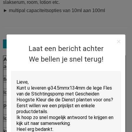
slakserum, room, lotion etc.
► multipal capaciteitsopties van 10ml aan 100ml
Laat een bericht achter
We bellen je snel terug!
Assortiment
Proces
acrylkruik
Afgietsel
→
fles zonder lucht
Injectie
→
lotionfles
Paiting en Plateren
→
pompfles
Serigrafiedruk
→
los poedergeval
Verpakking
⇒
kussengeval
Afgewerkte producten