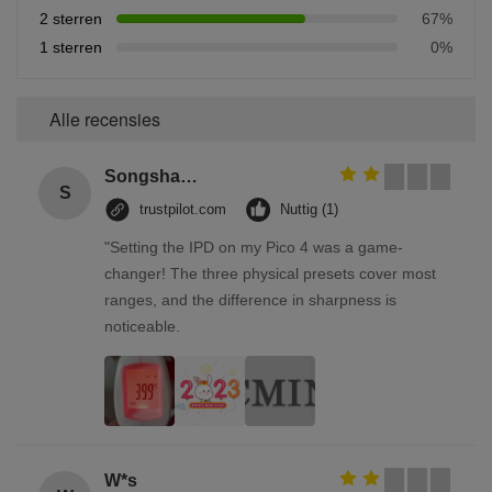
2 sterren
67%
1 sterren
0%
Alle recensies
Songshang
S
trustpilot.com
Nuttig (1)
"Setting the IPD on my Pico 4 was a game-
changer! The three physical presets cover most
ranges, and the difference in sharpness is
noticeable.
W*s