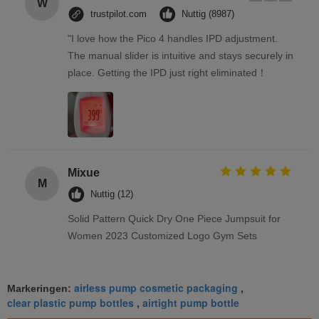
W
trustpilot.com
Nuttig (8987)
"I love how the Pico 4 handles IPD adjustment.
The manual slider is intuitive and stays securely in
place. Getting the IPD just right eliminated！
Mixue
M
Nuttig (12)
Solid Pattern Quick Dry One Piece Jumpsuit for
Women 2023 Customized Logo Gym Sets
airless pump cosmetic packaging
Markeringen:
,
clear plastic pump bottles
airtight pump bottle
,