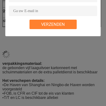
geurbestrijdende stok
skincare verpakkingsreeks
VERZENDEN
verpakkingsmateriaal:
de gebonden vijf laaguitvoer kartonneert met
schuimmaterialen en de extra palletdienst is beschikbaar
Het verschepen details:
•De Haven van Shanghai en Ningbo-de Haven worden
voorgesteld
•FOB, is CFR en CIF tot de eis van klanten
•T/T en LC is beschikbare allebei