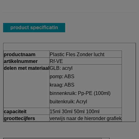
productnaam
Plastic Fles Zonder lucht
artikelnummer
Rf-VE
delen met materiaal
GLB: acryl
pomp: ABS
kraag: ABS
binnenkruik: Pp-PE (100ml)
buitenkruik: Acryl
capaciteit
15ml 30ml 50ml 100ml
groottecijfers
verwijs naar de hieronder grafiek