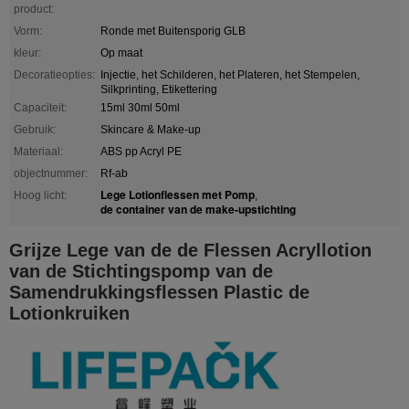
product:
Vorm:
Ronde met Buitensporig GLB
kleur:
Op maat
Decoratieopties:
Injectie, het Schilderen, het Plateren, het Stempelen,
Silkprinting, Etikettering
Capaciteit:
15ml 30ml 50ml
Gebruik:
Skincare & Make-up
Materiaal:
ABS pp Acryl PE
objectnummer:
Rf-ab
Lege Lotionflessen met Pomp
Hoog licht:
,
de container van de make-upstichting
Grijze Lege van de de Flessen Acryllotion
van de Stichtingspomp van de
Samendrukkingsflessen Plastic de
Lotionkruiken