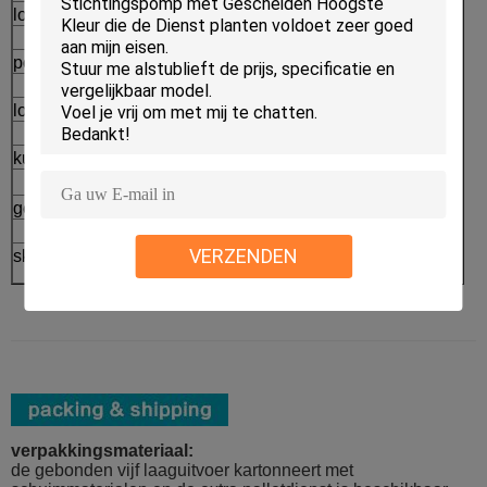
lotionfles
Paiting en Plateren
→
pompfles
Serigrafiedruk
→
los poedergeval
Verpakking
⇒
kussengeval
Afgewerkte producten
geurbestrijdende stok
VERZENDEN
skincare verpakkingsreeks
verpakkingsmateriaal:
de gebonden vijf laaguitvoer kartonneert met