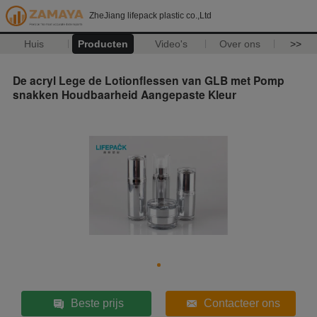
ZheJiang lifepack plastic co.,Ltd
Huis
Producten
Video's
Over ons
>>
De acryl Lege de Lotionflessen van GLB met Pomp
snakken Houdbaarheid Aangepaste Kleur
Beste prijs
Contacteer ons