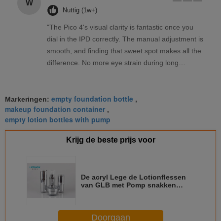
W
Nuttig (1w+)
"The Pico 4's visual clarity is fantastic once you
dial in the IPD correctly. The manual adjustment is
smooth, and finding that sweet spot makes all the
difference. No more eye strain during long
sessions. Highly recommend taking the time to set
it up properly!""The Pico 4's visual clarity is
empty foundation bottle
fantastic once you dial in the IPD correctly. The
Markeringen:
,
makeup foundation container
,
manual adjustment is smooth, and finding that
empty lotion bottles with pump
sweet spot makes all the difference. No more eye
strain during long sessions. Highly recommend
Krijg de beste prijs voor
taking the time to set it up properly!""The Pico 4's
visual clarity is fantastic once you dial in the IPD
correctly. The manual adjustment is smooth, and
De acryl Lege de Lotionflessen
finding that sweet spot makes all the difference.
van GLB met Pomp snakken
No more eye strain during long sessions. Highly
Houdbaarheid Aangepaste Kleur
recommend taking the time to set it up
Doorgaan
properly!""The Pico 4's visual clarity is fantastic