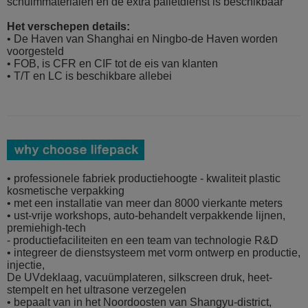
schuimmaterialen en de extra palletdienst is beschikbaar
Het verschepen details:
• De Haven van Shanghai en Ningbo-de Haven worden
voorgesteld
• FOB, is CFR en CIF tot de eis van klanten
• T/T en LC is beschikbare allebei
• professionele fabriek productiehoogte - kwaliteit plastic
kosmetische verpakking
• met een installatie van meer dan 8000 vierkante meters
• ust-vrije workshops, auto-behandelt verpakkende lijnen,
premiehigh-tech
- productiefaciliteiten en een team van technologie R&D
• integreer de dienstsysteem met vorm ontwerp en productie,
injectie,
De UVdeklaag, vacuümplateren, silkscreen druk, heet-
stempelt en het ultrasone verzegelen
• bepaalt van in het Noordoosten van Shangyu-district,