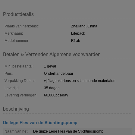
Productdetails
Plaats van herkomst:
Zhejiang, China
Merknaam:
Lifepack
Modelnummer:
Rf-ab
Betalen & Verzenden Algemene voorwaarden
Min. bestelaantal:
1 geval
Prijs:
Onderhandelbaar
Verpakking Details:
vijf lagenkartons en schuimende materialen
Levertijd:
35 dagen
Levering vermogen:
60,000pcs/day
beschrijving
De lege Fles van de Stichtingspomp
Naam van het
De grijze Lege Fles van de Stichtingspomp