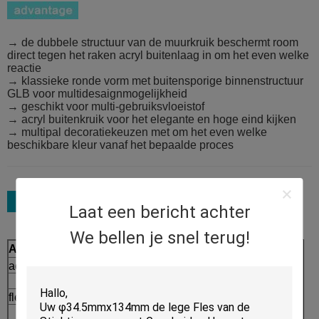
→ de dubbele structuur van de muurkruik beschermt room
direct tegen het raken acryl buitenlaag in om het even welke
reactie
→ klassieke ronde vorm met buitensporige binnenstructuur
GLB voor multidesaignmogelijkheid
→ geschikt voor multi-gebruiksvloeistof
→ acryl buitenkruik voor het elegante en hoge eind kijken
→ multipal decoratiekeuzen met om het even welke
beschikbare kleur vanaf het bepaalde proces
Laat een bericht achter
We bellen je snel terug!
Assortiment
Proces
acrylkruik
Afgietsel
→
fles zonder lucht
Injectie
→