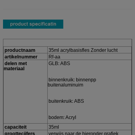
productnaam
35ml acrylbasisfles Zonder lucht
artikelnummer
Rf-aa
delen met
GLB: ABS
materiaal
binnenkruik: binnenpp
buitenaluminuim
buitenkruik: ABS
bodem: Acryl
capaciteit
35ml
groottecijfers
verwijs naar de hieronder grafiek