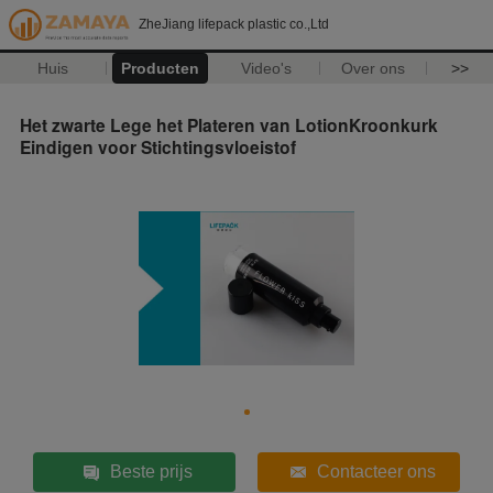
ZheJiang lifepack plastic co.,Ltd
Huis
Producten
Video's
Over ons
>>
Het zwarte Lege het Plateren van LotionKroonkurk
Eindigen voor Stichtingsvloeistof
Beste prijs
Contacteer ons