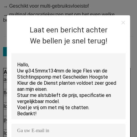
→ Geschikt voor multi-gebruiksvloeistof
→ multipal decoratiekeuzen met om het even welke
beschikbare kleur vanaf het bepaalde proces
Laat een bericht achter
We bellen je snel terug!
Assortiment
Proces
acrylkruik
Afgietsel
→
fles zonder lucht
Injectie
→
lotionfles
Paiting en Plateren
→
pompfles
Serigrafiedruk
→
los poedergeval
Verpakking