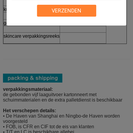
⇒
kussengeval
Afgewerkte producten
VERZENDEN
geurbestrijdende stok
skincare verpakkingsreeks
verpakkingsmateriaal:
de gebonden vijf laaguitvoer kartonneert met
schuimmaterialen en de extra palletdienst is beschikbaar
Het verschepen details:
• De Haven van Shanghai en Ningbo-de Haven worden
voorgesteld
• FOB, is CFR en CIF tot de eis van klanten
• T/T en LC is beschikbare allebei