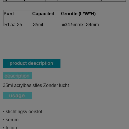
Punt
Capaciteit
Grootte (L*W*H)
Rf-aa-35
35ml
φ34.5mmx134mm
35ml acrylbasisfles Zonder lucht
• stichtingsvloeistof
• serum
• lotion