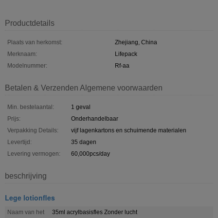
Productdetails
Plaats van herkomst:
Zhejiang, China
Merknaam:
Lifepack
Modelnummer:
Rf-aa
Betalen & Verzenden Algemene voorwaarden
Min. bestelaantal:
1 geval
Prijs:
Onderhandelbaar
Verpakking Details:
vijf lagenkartons en schuimende materialen
Levertijd:
35 dagen
Levering vermogen:
60,000pcs/day
beschrijving
Lege lotionfles
Naam van het
35ml acrylbasisfles Zonder lucht