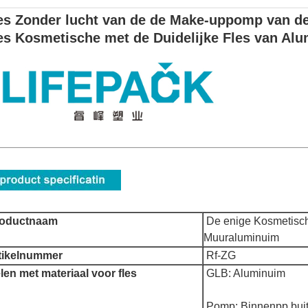
es Zonder lucht van de de Make-uppomp van de
es Kosmetische met de Duidelijke Fles van Al
roductnaam
De enige Kosmetisch
Muuraluminuim
tikelnummer
Rf-ZG
len met materiaal voor fles
GLB: Aluminuim
Pomp: Binnenpp bui