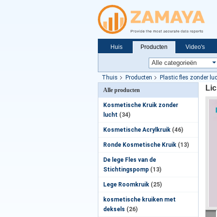
Huis
Producten
Video's
Nieuws
Thuis
Producten
Plastic fles zonder lu
Li
Alle producten
Kosmetische Kruik zonder
lucht
(34)
Kosmetische Acrylkruik
(46)
Ronde Kosmetische Kruik
(13)
De lege Fles van de
Stichtingspomp
(13)
Lege Roomkruik
(25)
kosmetische kruiken met
deksels
(26)