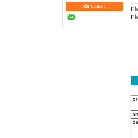
Contact
Fl
Fl
p
ar
de