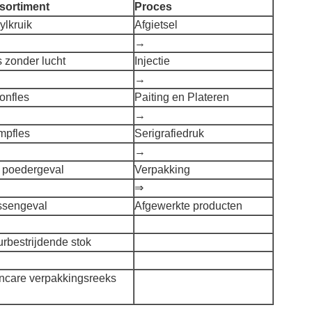
sortiment
Proces
ylkruik
Afgietsel
→
s zonder lucht
Injectie
→
ionfles
Paiting en Plateren
→
mpfles
Serigrafiedruk
→
s poedergeval
Verpakking
⇒
ssengeval
Afgewerkte producten
rbestrijdende stok
incare verpakkingsreeks