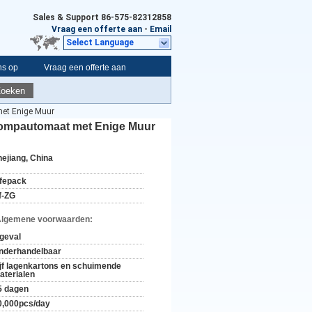
Sales & Support
86-575-82312858
Vraag een offerte aan
-
Email
Select Language
ns op
Vraag een offerte aan
Zoeken
met Enige Muur
 Pompautomaat met Enige Muur
hejiang, China
ifepack
f-ZG
Algemene voorwaarden:
 geval
nderhandelbaar
ijf lagenkartons en schuimende
aterialen
5 dagen
0,000pcs/day