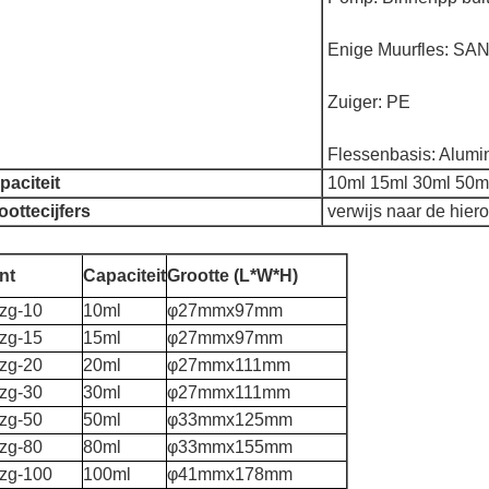
Enige Muurfles: SA
Zuiger: PE
Flessenbasis: Alum
paciteit
10ml 15ml 30ml 50m
oottecijfers
verwijs naar de hiero
nt
Capaciteit
Grootte (L*W*H)
-zg-10
10ml
φ27mmx97mm
-zg-15
15ml
φ27mmx97mm
-zg-20
20ml
φ27mmx111mm
-zg-30
30ml
φ27mmx111mm
-zg-50
50ml
φ33mmx125mm
-zg-80
80ml
φ33mmx155mm
-zg-100
100ml
φ41mmx178mm