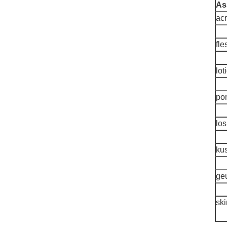
As
acr
fle
lot
po
lo
ku
geu
sk