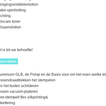
einigingsmiddelenlotion
ake-upinleiding
tichting
kincare toner
ichaamslotion
t is tot uw behoefte!
luminuim GLB, de Pomp en de Basis voor om het even welke kle
lessendraadtrekken het stempelen
les het buiten schilderen
lessen vacuüm-plateren
eet-stempelt fles silkprinting&
tikettering