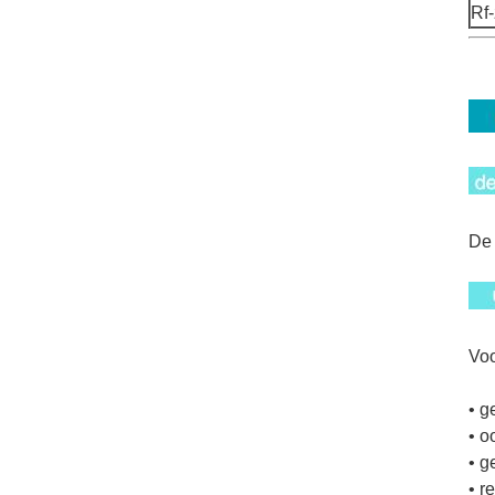
Rf
De 
Voo
• g
• 
• g
• r