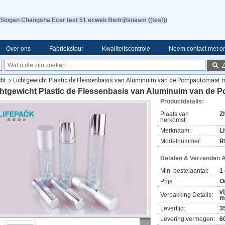
Slogan Changsha Ecer test 51 ecweb Bedrijfsnaam ((test))
Over ons
Fabriekstour
Kwaliteitscontrole
Neem contact met o
cht
Lichtgewicht Plastic de Flessenbasis van Aluminuim van de Pompautomaat 
chtgewicht Plastic de Flessenbasis van Aluminuim van de
Productdetails:
Plaats van
Z
herkomst:
Merknaam:
L
Modelnummer:
R
Betalen & Verzenden 
Min. bestelaantal:
1
Prijs:
O
v
Verpakking Details:
m
Levertijd:
3
Levering vermogen:
6