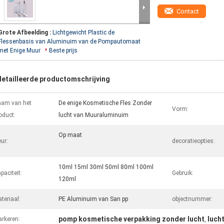
Contact
Grote Afbeelding :
Lichtgewicht Plastic de
Flessenbasis van Aluminuim van de Pompautomaat
met Enige Muur
Beste prijs
etailleerde productomschrijving
am van het
De enige Kosmetische Fles Zonder
Vorm:
oduct:
lucht van Muuraluminuim
Op maat
eur:
decoratieopties:
10ml 15ml 30ml 50ml 80ml 100ml
paciteit:
Gebruik:
120ml
teriaal:
PE Aluminuim van San pp
objectnummer:
pomp kosmetische verpakking zonder lucht
luch
rkeren:
,