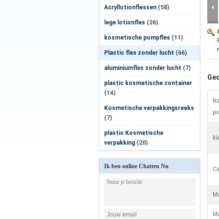
Acryllotionflessen
(58)
lege lotionfles
(26)
kosmetische pompfles
(11)
Plastic fles zonder lucht
(66)
aluminiumfles zonder lucht
(7)
Ged
plastic kosmetische container
(14)
Na
Kosmetische verpakkingsreeks
pr
(7)
plastic Kosmetische
kl
verpakking
(20)
Ik ben online Chatten Nu
Ca
Ma
Ma