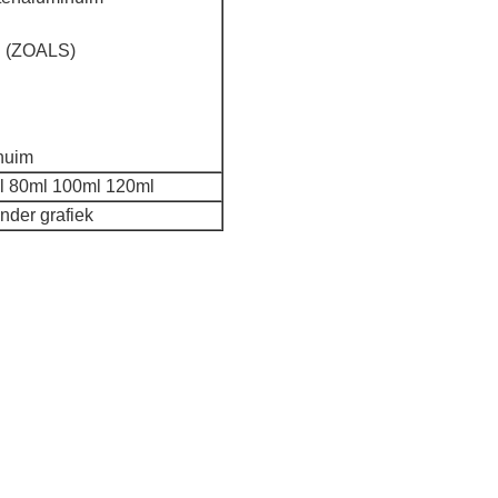
N (ZOALS)
inuim
l 80ml 100ml 120ml
nder grafiek