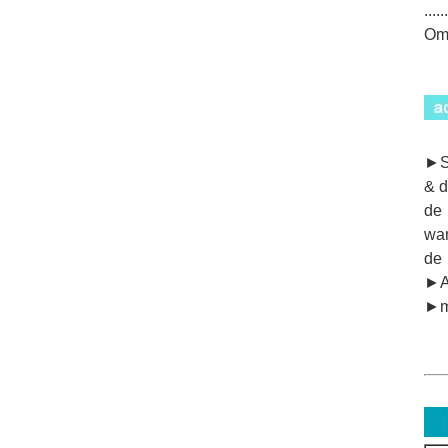
......
Om 
►SA
& d
de 
wan
de 
►Al
►mu