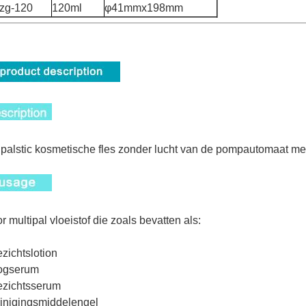
-zg-120
120ml
φ41mmx198mm
palstic kosmetische fles zonder lucht van de pompautomaat me
r multipal vloeistof die zoals bevatten als:
ezichtslotion
oogserum
ezichtsserum
einigingsmiddelengel