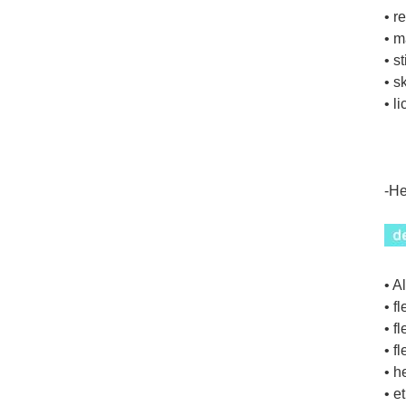
• r
• m
• s
• s
• l
-He
• A
• f
• f
• f
• h
• e