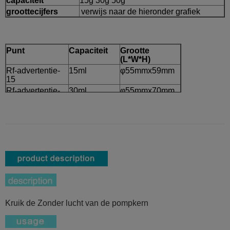
capaciteit
15g 30g 50g
groottecijfers
verwijs naar de hieronder grafiek
Punt
Capaciteit
Grootte
(L*W*H)
Rf-advertentie-
15ml
φ55mmx59mm
15
Rf-advertentie-
30ml
φ55mmx70mm
30
Rf-advertentie-
50ml
φ63mmx75mm
50
Kruik de Zonder lucht van de pompkern