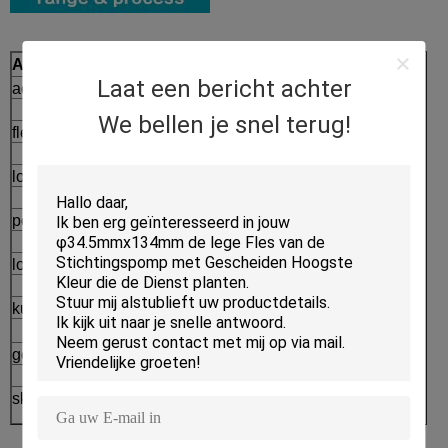
Assortiment
Proces
Laat een bericht achter
acrylkruik
Afgietsel
→
We bellen je snel terug!
fles zonder lucht
Injectie
→
lotionfles
Paiting en Plateren
→
pompfles
Serigrafiedruk
→
los poedergeval
Verpakking
⇒
kussengeval
Afgewerkte producten
geurbestrijdende stok
skincare verpakkingsreeks