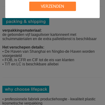
VERZENDEN
verpakkingsmateriaal:
de gebonden vijf laaguitvoer kartonneert met
schuimmaterialen en de extra palletdienst is beschikbaar
Het verschepen details:
• De Haven van Shanghai en Ningbo-de Haven worden
voorgesteld
• FOB, is CFR en CIF tot de eis van klanten
• T/T en LC is beschikbare allebei
• professionele fabriek productiehoogte - kwaliteit plastic
kosmetische verpakking