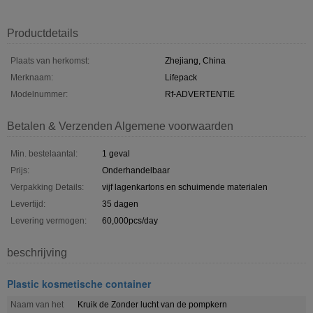
Productdetails
Plaats van herkomst:
Zhejiang, China
Merknaam:
Lifepack
Modelnummer:
Rf-ADVERTENTIE
Betalen & Verzenden Algemene voorwaarden
Min. bestelaantal:
1 geval
Prijs:
Onderhandelbaar
Verpakking Details:
vijf lagenkartons en schuimende materialen
Levertijd:
35 dagen
Levering vermogen:
60,000pcs/day
beschrijving
Plastic kosmetische container
Naam van het
Kruik de Zonder lucht van de pompkern