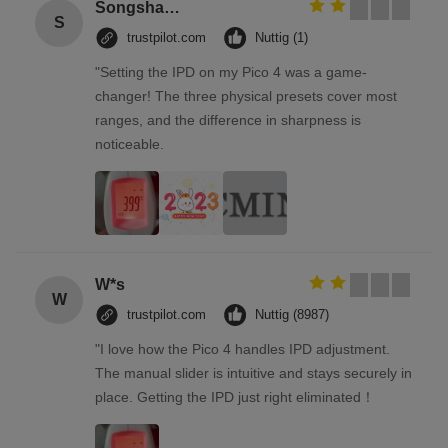
Songshang
S
trustpilot.com
Nuttig (1)
"Setting the IPD on my Pico 4 was a game-
changer! The three physical presets cover most
ranges, and the difference in sharpness is
noticeable.
W*s
W
trustpilot.com
Nuttig (8987)
"I love how the Pico 4 handles IPD adjustment.
The manual slider is intuitive and stays securely in
place. Getting the IPD just right eliminated！